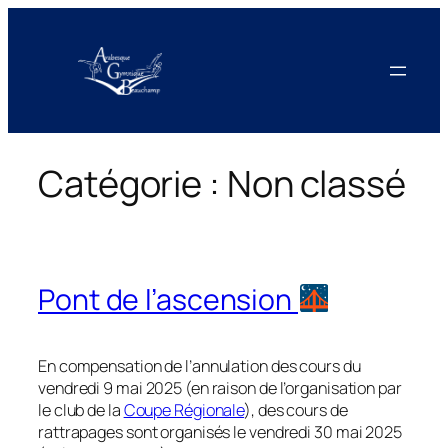
Aller
au
contenu
Catégorie :
Non classé
Pont de l’ascension
En compensation de l’annulation des cours du
vendredi 9 mai 2025 (en raison de l’organisation par
le club de la
Coupe Régionale
), des cours de
rattrapages sont organisés le vendredi 30 mai 2025