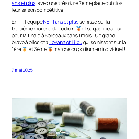
ans et plus
, avec une très dure 7ème place qui clos
leur saison compétitive.
Enfin, l’équipe
N6 11 ans et plus
se hisse sur la
troisième marche du podium
et se qualifie ainsi
pour la finale à Bordeaux dans 1 mois ! Un grand
bravo à elles et à
Lovana et Lilou
qui se hissent sur la
1ère
et 3ème
marche du podium en individuel !
7 mai 2025