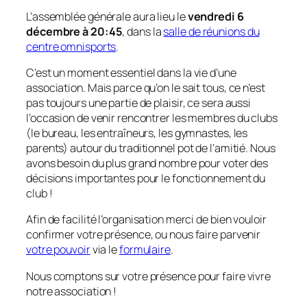
L’assemblée générale aura lieu le
vendredi 6
décembre à 20:45
, dans la
salle de réunions du
centre omnisports
.
C’est un moment essentiel dans la vie d’une
association. Mais parce qu’on le sait tous, ce n’est
pas toujours une partie de plaisir, ce sera aussi
l’occasion de venir rencontrer les membres du clubs
(le bureau, les entraîneurs, les gymnastes, les
parents) autour du traditionnel pot de l’amitié. Nous
avons besoin du plus grand nombre pour voter des
décisions importantes pour le fonctionnement du
club !
Afin de facilité l’organisation merci de bien vouloir
confirmer votre présence, ou nous faire parvenir
votre pouvoir
via le
formulaire
.
Nous comptons sur votre présence pour faire vivre
notre association !