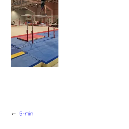
←
5-min