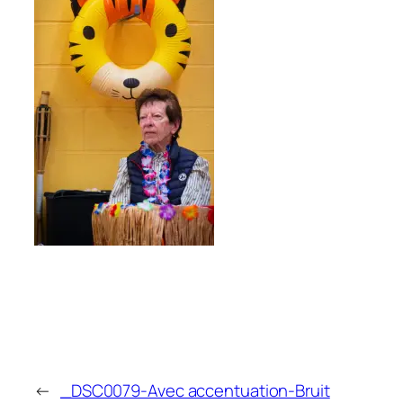
←
_DSC0079-Avec accentuation-Bruit