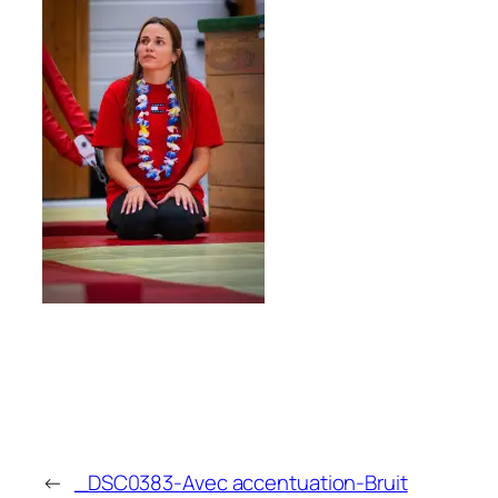
←
_DSC0383-Avec accentuation-Bruit