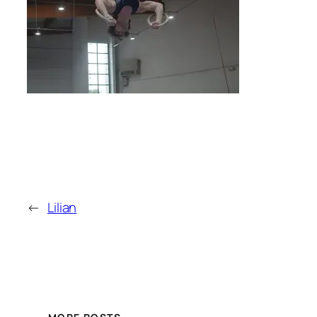
←
Lilian