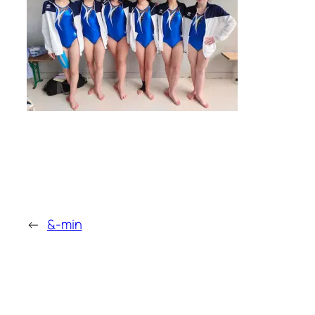
←
&-min