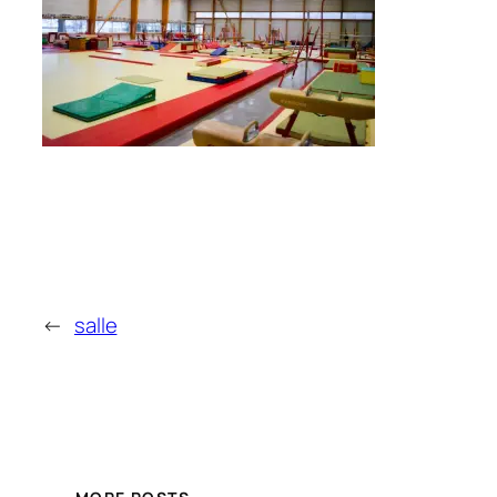
←
salle