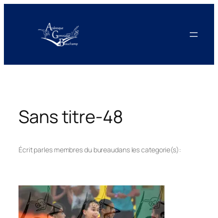
Aller
au
contenu
Sans titre-48
Écrit par
les membres du bureau
dans les categorie(s):