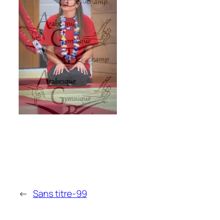
←
Sans titre-99