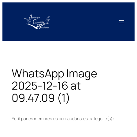
Aller
au
contenu
WhatsApp Image
2025-12-16 at
09.47.09 (1)
Écrit par
les membres du bureau
dans les categorie(s):